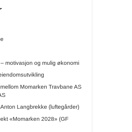
r
se
 – motivasjon og mulig økonomi
 eiendomsutvikling
 mellom Momarken Travbane AS
AS
 Anton Langbrekke (luftegårder)
sjekt «Momarken 2028» (GF