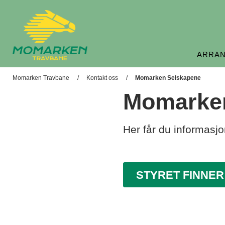
ARRA
Momarken Travbane
Momarken Travbane
Kontakt oss
Momarken Selskapene
Momarke
Her får du informasj
STYRET FINNER