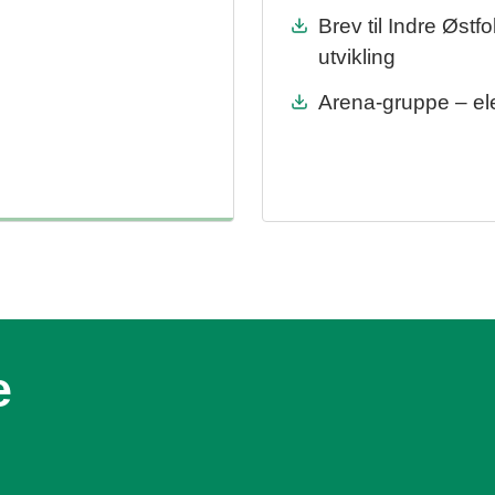
Brev til Indre Øs
utvikling
Arena-gruppe – el
e