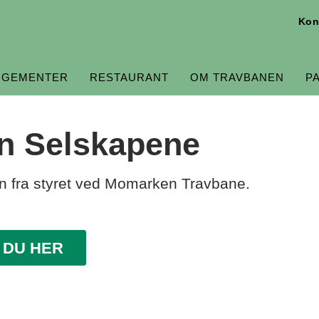
Kon
NGEMENTER
RESTAURANT
OM TRAVBANEN
P
n Selskapene
on fra styret ved Momarken Travbane.
 DU HER