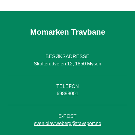
Momarken Travbane
BESØKSADRESSE
Skofterudveien 12, 1850 Mysen
TELEFON
69898001
E-POST
sven.olav.weberg@travsport.no