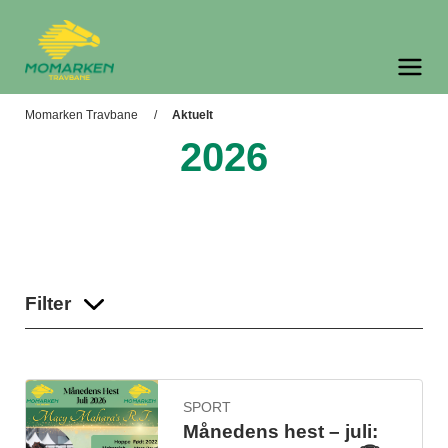
Momarken Travbane
Meny og søk
Momarken Travbane
Aktuelt
2026
Filter
SPORT
Månedens hest – juli: