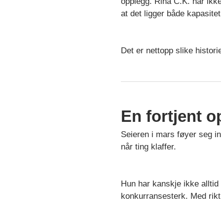
opplegg. Rina C.K. har ikke
at det ligger både kapasitet 
Det er nettopp slike histori
En fortjent o
Seieren i mars føyer seg i
når ting klaffer.
Hun har kanskje ikke alltid
konkurransesterk. Med rikt