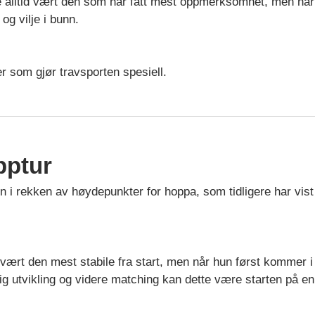
 alltid vært den som har fått mest oppmerksomhet, men har t
og vilje i bunn.
er som gjør travsporten spesiell.
pptur
nn i rekken av høydepunkter for hoppa, som tidligere har vis
 vært den mest stabile fra start, men når hun først kommer i
ig utvikling og videre matching kan dette være starten på 