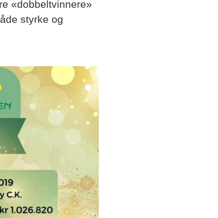
are «dobbeltvinnere»
både styrke og