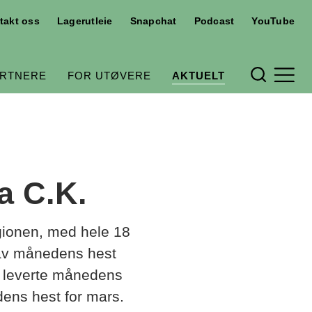
takt oss
Lagerutleie
Snapchat
Podcast
YouTube
Hjelpemeny
ARTNERE
FOR UTØVERE
AKTUELT
Meny og søk
a C.K.
gionen, med hele 18
t av månedens hest
K. leverte månedens
dens hest for mars.