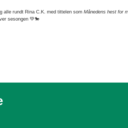
 og alle rundt Rina C.K. med tittelen som
Månedens hest for 
tover sesongen 💚🐎
e