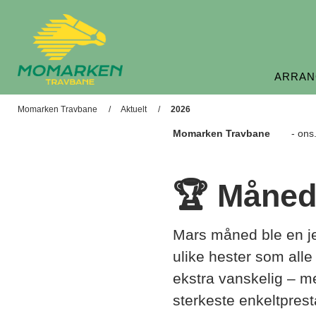
ARRAN
Momarken Travbane
Momarken Travbane
Aktuelt
2026
Momarken Travbane
- ons
🏆 Måned
Mars måned ble en j
ulike hester som alle
ekstra vanskelig – me
sterkeste enkeltpres