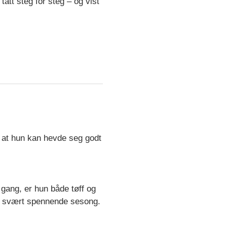
att steg for steg – og vist
t at hun kan hevde seg godt
 gang, er hun både tøff og
en svært spennende sesong.