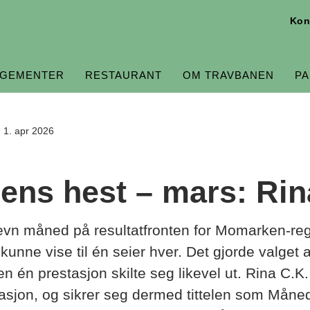
Kon
GEMENTER
RESTAURANT
OM TRAVBANEN
P
. 1. apr 2026
ens hest – mars: Rin
evn måned på resultatfronten for Momarken-re
 kunne vise til én seier hver. Det gjorde valge
n én prestasjon skilte seg likevel ut. Rina C.
tasjon, og sikrer seg dermed tittelen som Måne