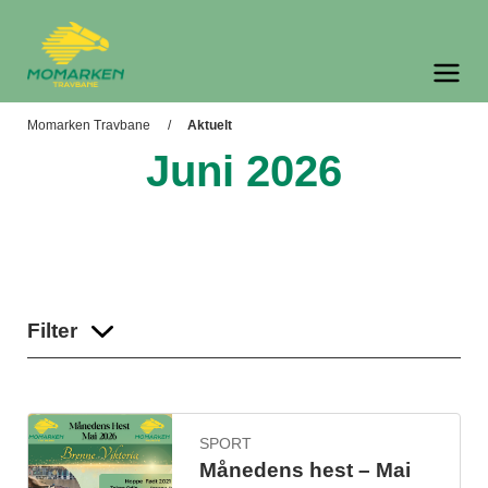
Momarken Travbane
Meny og søk
Momarken Travbane
Aktuelt
Juni 2026
Filter
SPORT
Månedens hest – Mai