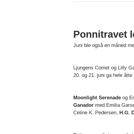
Ponnitravet l
Juni ble også en måned me
Ljungens Comet og Lilly Ga
20. og 21. juni ga hele ått
Moonlight Serenade
og Em
Ganador
med Emilia Gars
Celine K. Pedersen,
H.G. D