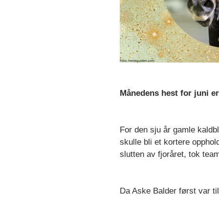
Månedens hest for juni er
For den sju år gamle kaldb
skulle bli et kortere opphol
slutten av fjoråret, tok tea
Da Aske Balder først var ti