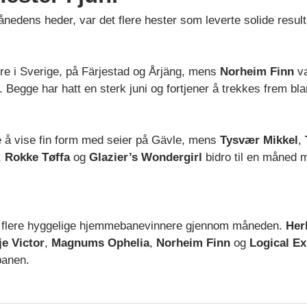
nedens heder, var det flere hester som leverte solide result
ere i Sverige, på Färjestad og Årjäng, mens
Norheim Finn
va
gge har hatt en sterk juni og fortjener å trekkes frem bla
e å vise fin form med seier på Gävle, mens
Tysvær Mikkel
,
,
Rokke Tøffa
og
Glazier’s Wondergirl
bidro til en måned 
 flere hyggelige hjemmebanevinnere gjennom måneden.
Her
je Victor
,
Magnums Ophelia
,
Norheim Finn
og
Logical Ex
banen.