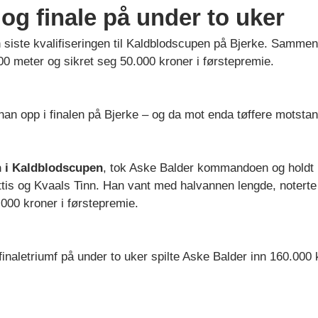
 og finale på under to uker
n siste kvalifiseringen til Kaldblodscupen på Bjerke. Samme
00 meter og sikret seg 50.000 kroner i førstepremie.
han opp i finalen på Bjerke – og da mot enda tøffere motstan
n i Kaldblodscupen
, tok Aske Balder kommandoen og holdt 
is og Kvaals Tinn. Han vant med halvannen lengde, noterte
000 kroner i førstepremie.
inaletriumf på under to uker spilte Aske Balder inn 160.000 k