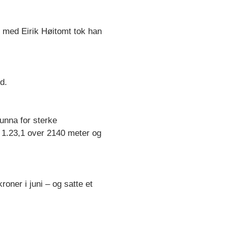
n med Eirik Høitomt tok han
d.
unna for sterke
 1.23,1 over 2140 meter og
roner i juni – og satte et