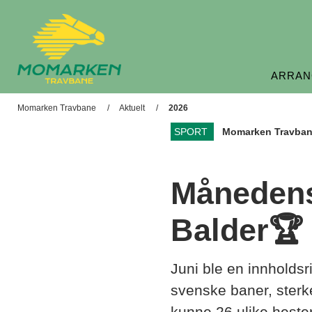
ARRAN
Momarken Travbane
Momarken Travbane
Aktuelt
2026
SPORT
Momarken Travba
Månedens
Balder🏆
Juni ble en innholds
svenske baner, sterk
kunne 26 ulike heste