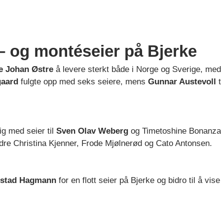
 – og montéseier på Bjerke
e Johan Østre
å levere sterkt både i Norge og Sverige, med 
gaard
fulgte opp med seks seiere, mens
Gunnar Austevoll
t
ig med seier til
Sven Olav Weberg
og Timetoshine Bonanza på
andre Christina Kjenner, Frode Mjølnerød og Cato Antonsen.
lstad Hagmann
for en flott seier på Bjerke og bidro til å vis