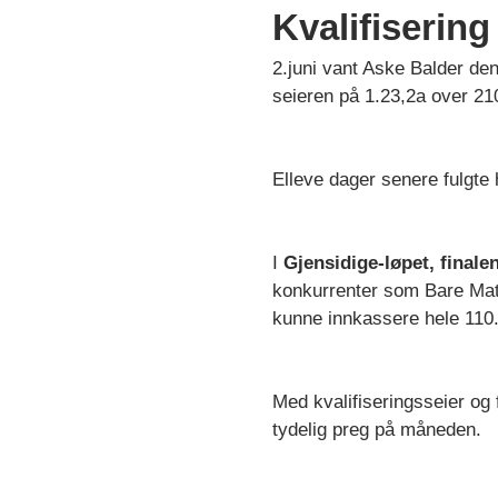
Kvalifisering
2.juni vant Aske Balder de
seieren på 1.23,2a over 21
Elleve dager senere fulgte 
I
Gjensidige-løpet, finale
konkurrenter som Bare Matt
kunne innkassere hele 110.
Med kvalifiseringsseier og f
tydelig preg på måneden.