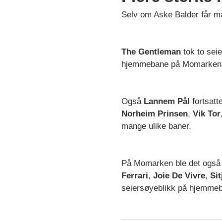
Selv om Aske Balder får må
The Gentleman
tok to sei
hjemmebane på Momarken. Be
Også
Lannem Pål
fortsatt
Norheim Prinsen
,
Vik Tor
mange ulike baner.
På Momarken ble det også
Ferrari
,
Joie De Vivre
,
Sit
seiersøyeblikk på hjemme