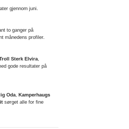
ater gjennom juni.
nt to ganger på
nt månedens profiler.
Troll Sterk Elvira
,
med gode resultater på
lig Oda
,
Kamperhaugs
it
sørget alle for fine