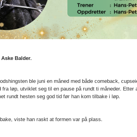
 Aske Balder.
lodshingsten ble juni en måned med både comeback, cupseie
d fra løp, utviklet seg til en pause på rundt ti måneder. Ette
met rundt hesten seg god tid før han kom tilbake i løp.
lbake, viste han raskt at formen var på plass.