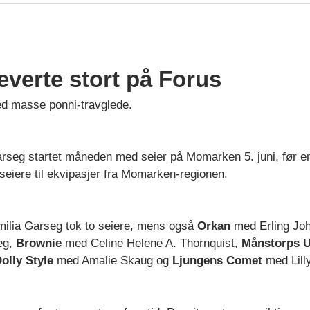
everte stort på Forus
d masse ponni-travglede.
rseg startet måneden med seier på Momarken 5. juni, før en
e seiere til ekvipasjer fra Momarken-regionen.
ilia Garseg tok to seiere, mens også
Orkan
med Erling Jo
eg,
Brownie
med Celine Helene A. Thornquist,
Månstorps 
olly Style
med Amalie Skaug og
Ljungens Comet
med Lilly