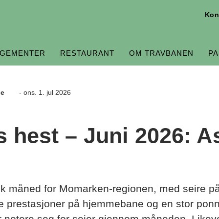
Kon
GEMENTER
RESTAURANT
OM TRAVBANEN
P
ne
- ons. 1. jul 2026
 hest – Juni 2026: A
rik måned for Momarken-regionen, med seire p
e prestasjoner på hjemmebane og en stor ponni
r notere seg for seier gjennom måneden. Likeve