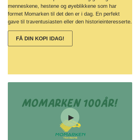
menneskene, hestene og øyeblikkene som har
formet Momarken til det den er i dag. En perfekt
gave til traventusiasten eller den historieinteresserte.
FÅ DIN KOPI IDAG!