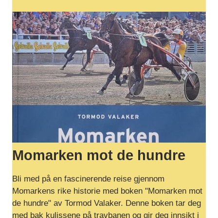
Momarken mot de hundre
Bli med på en fascinerende reise gjennom
Momarkens rike historie med boken "Momarken mot
de hundre" av Tormod Valaker. Denne boken tar deg
med bak kulissene på travbanen og gir deg innsikt i