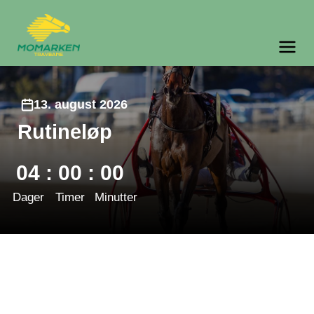
Momarken Travbane
Meny og søk
13. august 2026
Rutineløp
04
:
00
:
00
Dager
Timer
Minutter