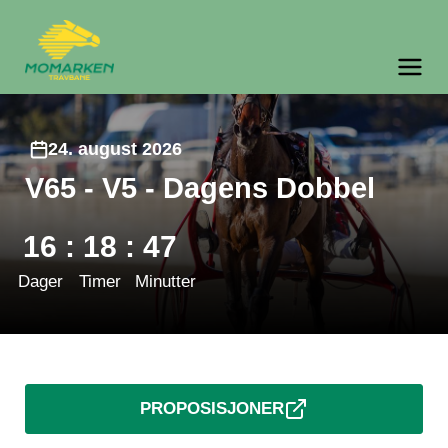
Momarken Travbane
Meny og søk
24. august 2026
V65 - V5 - Dagens Dobbel
16
:
18
:
47
Dager
Timer
Minutter
PROPOSISJONER