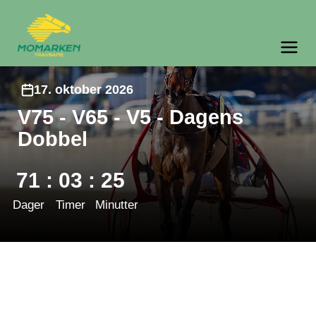
Momarken Travbane
Meny og søk
17. oktober 2026
V75 - V65 - V5 - Dagens
Dobbel
71
:
03
:
25
Dager
Timer
Minutter