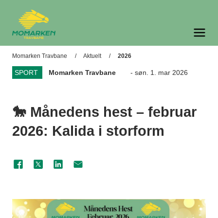
Momarken Travbane
Meny og søk
Momarken Travbane
Aktuelt
2026
SPORT
Momarken Travbane
- søn. 1. mar 2026
🐎 Månedens hest – februar
2026: Kalida i storform