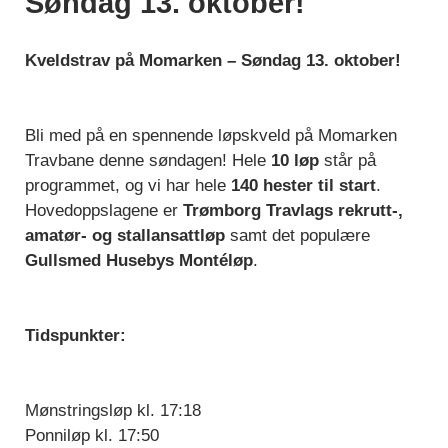
Søndag 13. oktober!
Kveldstrav på Momarken – Søndag 13. oktober!
Bli med på en spennende løpskveld på Momarken
Travbane denne søndagen! Hele
10 løp
står på
programmet, og vi har hele
140 hester til start
.
Hovedoppslagene er
Trømborg Travlags rekrutt-,
amatør- og stallansattløp
samt det populære
Gullsmed Husebys Montéløp
.
Tidspunkter:
Mønstringsløp kl. 17:18
Ponniløp kl. 17:50