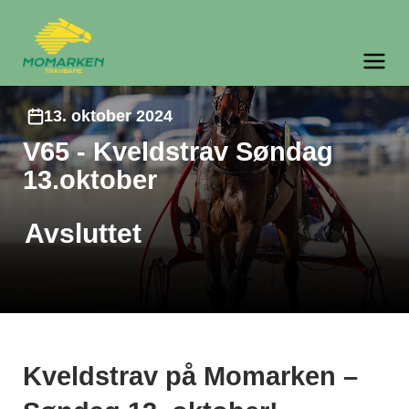
Momarken Travbane
Meny og søk
13. oktober 2024
V65 - Kveldstrav Søndag
13.oktober
Avsluttet
Kveldstrav på Momarken –