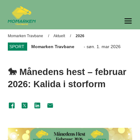
Momarken Travbane
Meny og søk
Momarken Travbane
Aktuelt
2026
SPORT
Momarken Travbane
- søn. 1. mar 2026
🐎 Månedens hest – februar
2026: Kalida i storform