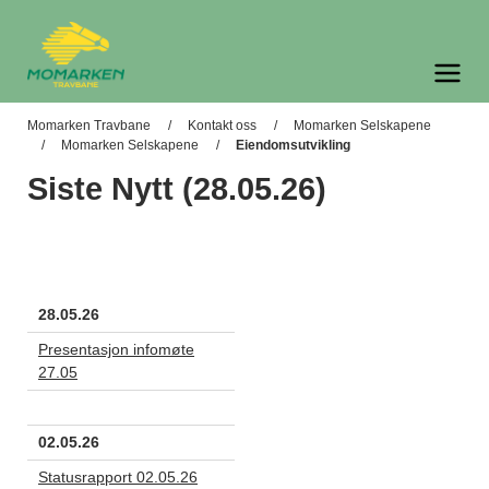
Momarken Travbane
Meny og søk
Momarken Travbane
Kontakt oss
Momarken Selskapene
Momarken Selskapene
Eiendomsutvikling
Siste Nytt (28.05.26)
28.05.26
Presentasjon infomøte
27.05
02.05.26
Statusrapport 02.05.26